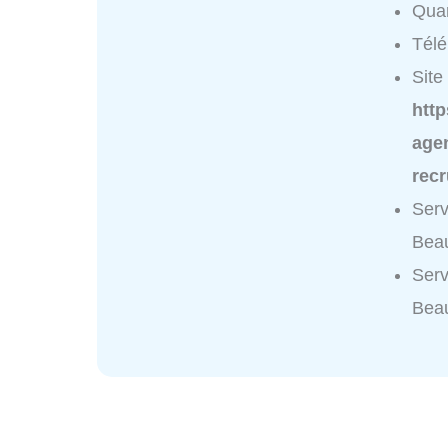
Quar
Tél
Site 
htt
age
rec
Serv
Beau
Serv
Bea