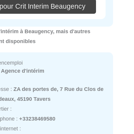
pour Crit Interim Beaugency
d'intérim à Beaugency, mais d'autres
nt disponibles
gencemploi
:
Agence d'intérim
esse :
ZA des portes de, 7 Rue du Clos de
deaux, 45190 Tavers
tier :
éphone :
+33238469580
internet :