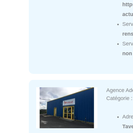
htt
act
Serv
ren
Serv
non
Agence Adé
Catégorie 
Adr
Tav