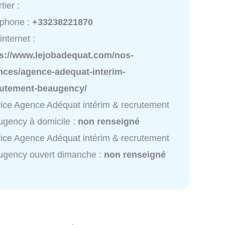
tier :
éphone :
+33238221870
internet :
ps://www.lejobadequat.com/nos-
nces/agence-adequat-interim-
rutement-beaugency/
ice Agence Adéquat intérim & recrutement
gency à domicile :
non renseigné
ice Agence Adéquat intérim & recrutement
ugency ouvert dimanche :
non renseigné