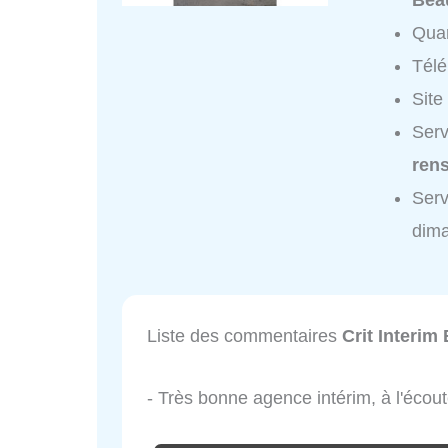
Bea
Quar
Tél
Site
Serv
ren
Serv
dim
Liste des commentaires
Crit Interi
- Très bonne agence intérim, à l'écoute