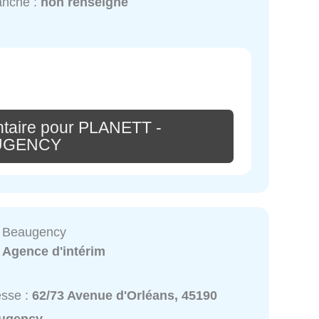
anche :
non renseigné
taire pour PLANETT -
UGENCY
im Beaugency
:
Agence d'intérim
esse :
62/73 Avenue d'Orléans, 45190