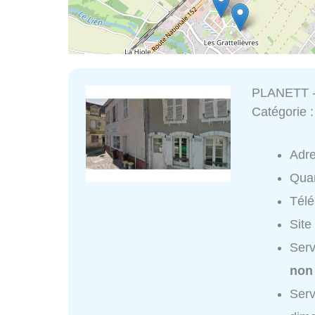
PLANETT 
Catégorie 
Adr
Quar
Tél
Site
Ser
non
Ser