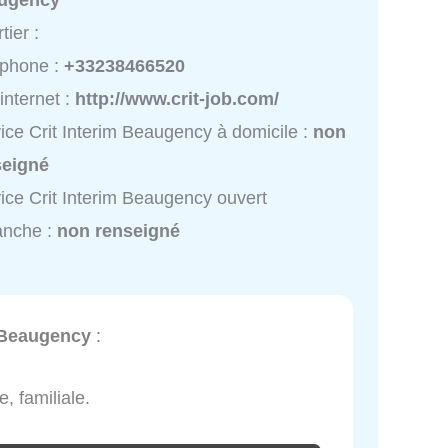
ugency
tier :
éphone :
+33238466520
 internet :
http://www.crit-job.com/
ice Crit Interim Beaugency à domicile :
non
seigné
ice Crit Interim Beaugency ouvert
anche :
non renseigné
m Beaugency
:
, familiale.