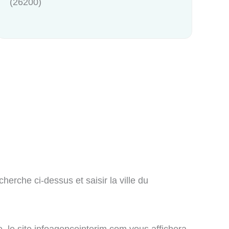
(26200)
erche ci-dessus et saisir la ville du
e, le site infoagenceinterim.com vous affichera