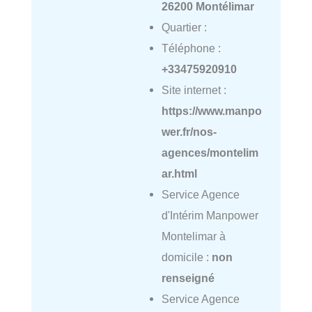
26200 Montélimar
Quartier :
Téléphone :
+33475920910
Site internet :
https://www.manpo
wer.fr/nos-
agences/montelim
ar.html
Service Agence
d'Intérim Manpower
Montelimar à
domicile :
non
renseigné
Service Agence