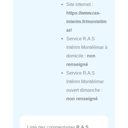
Site internet :
https://www.ras-
interim.fr/montelim
ar/
Service R.A.S
Intérim Montélimar à
domicile :
non
renseigné
Service R.A.S
Intérim Montélimar
ouvert dimanche :
non renseigné
Liste des commentaires
R.A.S