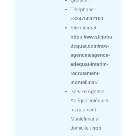
Quartier :
Téléphone :
+33475002100
Site internet :
https://www.lejoba
dequat.com/nos-
agences/agence-
adequat-interim-
recrutement-
montelimar/
Service Agence
Adéquat intérim &
recrutement
Montélimar à
domicile :
non