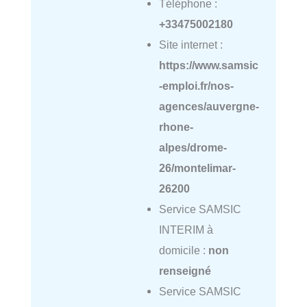
Téléphone :
+33475002180
Site internet :
https://www.samsic
-emploi.fr/nos-
agences/auvergne-
rhone-
alpes/drome-
26/montelimar-
26200
Service SAMSIC
INTERIM à
domicile :
non
renseigné
Service SAMSIC