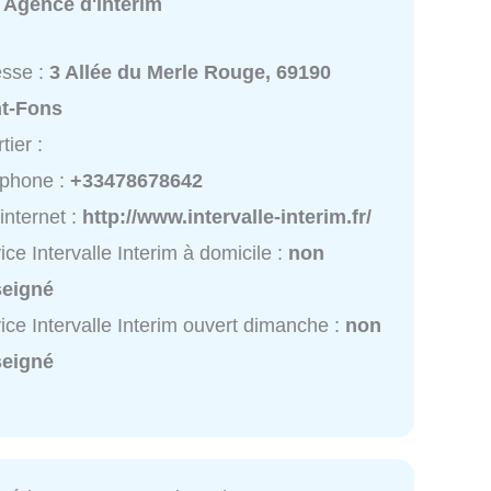
:
Agence d'intérim
esse :
3 Allée du Merle Rouge, 69190
nt-Fons
tier :
éphone :
+33478678642
 internet :
http://www.intervalle-interim.fr/
ice Intervalle Interim à domicile :
non
seigné
ice Intervalle Interim ouvert dimanche :
non
seigné