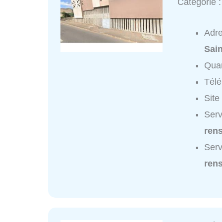
Catégorie 
Adr
Sai
Quar
Tél
Site
Serv
ren
Serv
ren