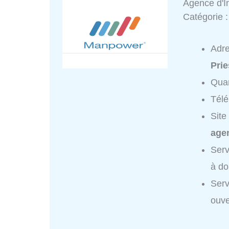
Agence d'I
Catégorie 
Adr
Prie
Quar
Tél
Site
agen
Serv
à do
Serv
ouve