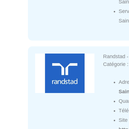
Sain
Serv
Sain
Randstad - 
Catégorie 
Adr
Sain
Quar
Tél
Site 