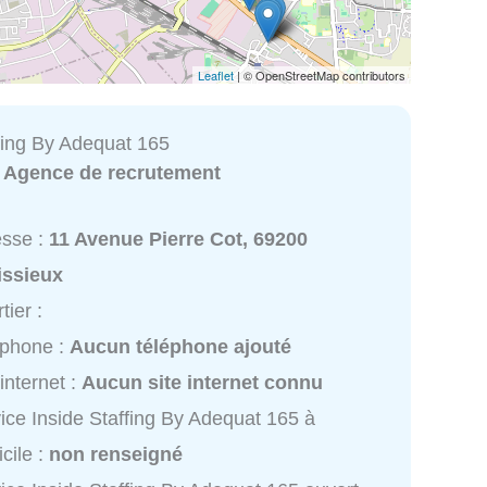
Leaflet
| © OpenStreetMap contributors
ffing By Adequat 165
:
Agence de recrutement
esse :
11 Avenue Pierre Cot, 69200
issieux
tier :
éphone :
Aucun téléphone ajouté
 internet :
Aucun site internet connu
ice Inside Staffing By Adequat 165 à
cile :
non renseigné