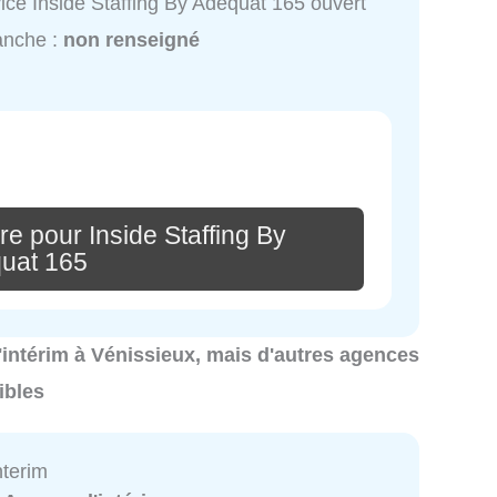
ice Inside Staffing By Adequat 165 ouvert
anche :
non renseigné
e pour Inside Staffing By
uat 165
d'intérim à Vénissieux, mais d'autres agences
ibles
nterim