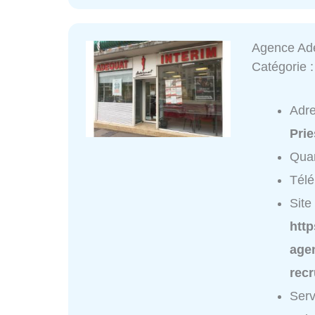
Agence Adé
Catégorie 
Adr
Prie
Quar
Tél
Site 
htt
age
recr
Serv