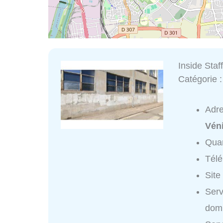
Inside Sta
Catégorie 
Adr
Vén
Quar
Tél
Site
Serv
domi