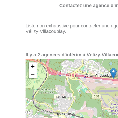
Contactez une agence d'in
Liste non exhaustive pour contacter une agenc
Vélizy-Villacoublay.
Il y a 2 agences d'intérim à Vélizy-Villaco
+
−