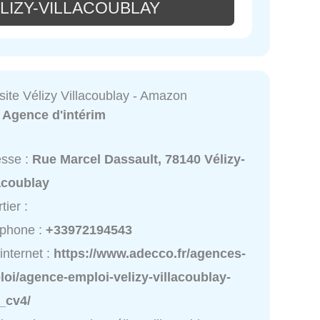
LIZY-VILLACOUBLAY
ite Vélizy Villacoublay - Amazon
:
Agence d'intérim
esse :
Rue Marcel Dassault, 78140 Vélizy-
acoublay
tier :
éphone :
+33972194543
 internet :
https://www.adecco.fr/agences-
oi/agence-emploi-velizy-villacoublay-
_cv4/