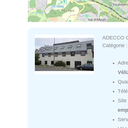
ADECCO G
Catégorie 
Adr
Véli
Quar
Tél
Site
emp
Ser