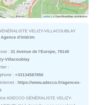
Leaflet
| © OpenStreetMap contributors
ÉNÉRALISTE VELIZY-VILLACOUBLAY
:
Agence d'intérim
esse :
31 Avenue de l'Europe, 78140
zy-Villacoublay
tier :
éphone :
+33134587850
 internet :
https://www.adecco.fr/agences-
l
vice ADECCO GÉNÉRALISTE VELIZY-