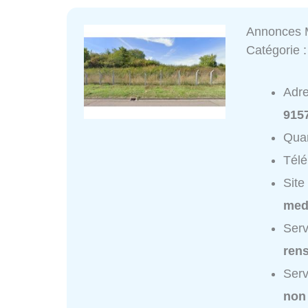
Annonces 
Catégorie 
Adr
915
Quar
Tél
Site
med
Serv
ren
Serv
non