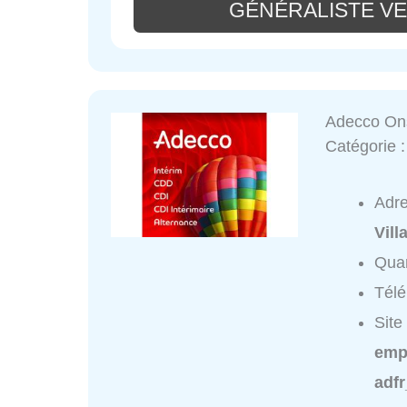
GÉNÉRALISTE VE
Adecco Ons
Catégorie 
Adr
Vill
Quar
Tél
Site
empl
adfr