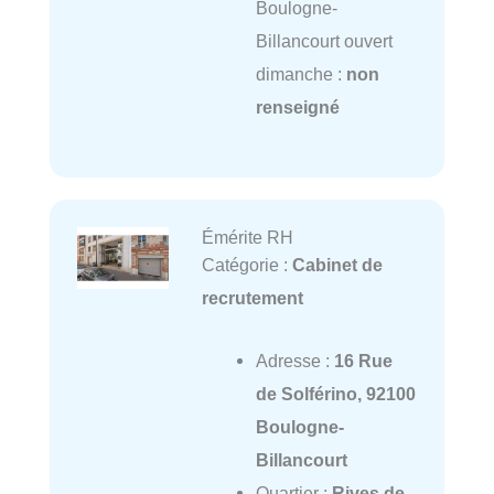
Boulogne-
Billancourt ouvert
dimanche :
non
renseigné
Émérite RH
Catégorie :
Cabinet de
recrutement
Adresse :
16 Rue
de Solférino, 92100
Boulogne-
Billancourt
Quartier :
Rives de