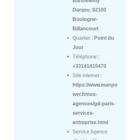
Barthelemy
Danjou, 92100
Boulogne-
Billancourt
Quartier :
Point du
Jour
Téléphone :
+33141415470
Site internet :
https://www.manpo
wer.fr/nos-
agences/gd-paris-
services-
entreprise.html
Service Agence