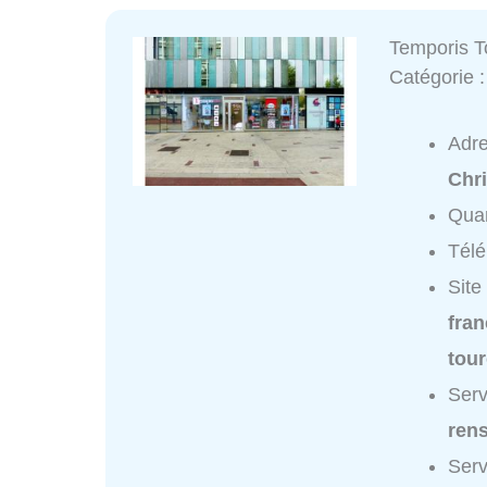
Temporis T
Catégorie 
Adr
Chri
Quar
Tél
Site
fran
tou
Serv
ren
Serv