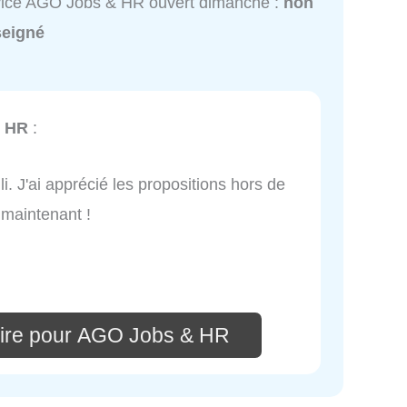
vice AGO Jobs & HR ouvert dimanche :
non
seigné
 HR
:
li. J'ai apprécié les propositions hors de
 maintenant !
ire pour AGO Jobs & HR