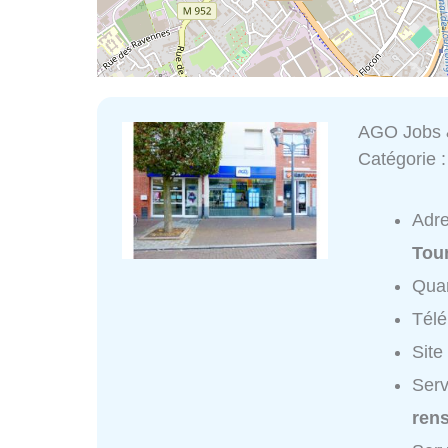
AGO Jobs
Catégorie 
Adr
Tou
Quar
Tél
Site
Serv
ren