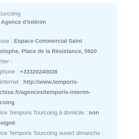
ourcoing
:
Agence d'intérim
esse :
Espace Commercial Saint
stophe, Place de la Résistance, 5920
tier :
éphone :
+33320240028
 internet :
http://www.temporis-
chise.fr/agences/temporis-interim-
rcoing
ice Temporis Tourcoing à domicile :
non
seigné
ice Temporis Tourcoing ouvert dimanche :