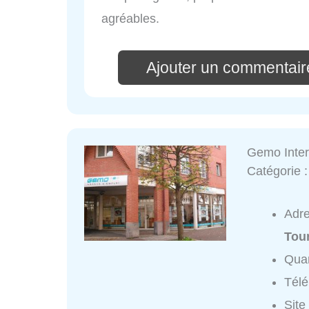
agréables.
Ajouter un commentair
Gemo Inter
Catégorie 
Adr
Tou
Quar
Tél
Site