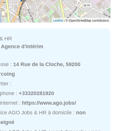
Leaflet
| © OpenStreetMap contributors
 & HR
:
Agence d'intérim
esse :
14 Rue de la Cloche, 59200
rcoing
tier :
éphone :
+33320281920
 internet :
https://www.ago.jobs/
ice AGO Jobs & HR à domicile :
non
seigné