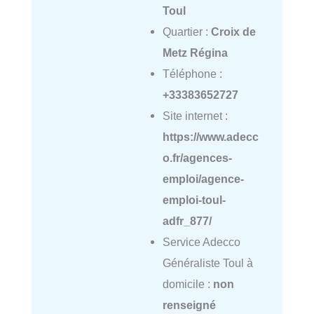
Toul
Quartier :
Croix de
Metz Régina
Téléphone :
+33383652727
Site internet :
https://www.adecc
o.fr/agences-
emploi/agence-
emploi-toul-
adfr_877/
Service Adecco
Généraliste Toul à
domicile :
non
renseigné