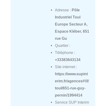
Adresse :
Pôle
Industriel Toul
Europe Secteur A,
Espace Kléber, 651
rue Gu
Quartier :
Téléphone :
+33383643134
Site internet :
https://www.supint
erim.fr/agences#!/l/
toul/651-rue-guy-
pernin/1994414
Service SUP Interim