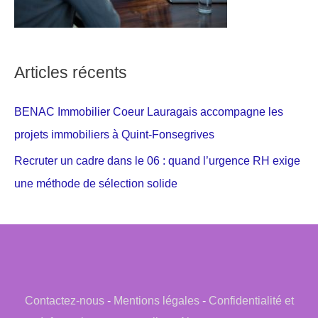
Articles récents
BENAC Immobilier Coeur Lauragais accompagne les
projets immobiliers à Quint-Fonsegrives
Recruter un cadre dans le 06 : quand l’urgence RH exige
une méthode de sélection solide
Contactez-nous
-
Mentions légales
-
Confidentialité et