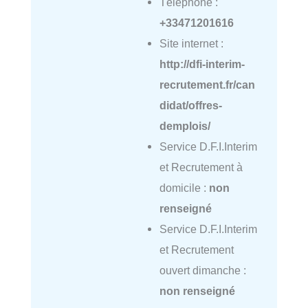
Téléphone :
+33471201616
Site internet :
http://dfi-interim-
recrutement.fr/can
didat/offres-
demplois/
Service D.F.I.Interim
et Recrutement à
domicile :
non
renseigné
Service D.F.I.Interim
et Recrutement
ouvert dimanche :
non renseigné