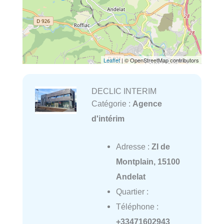
Leaflet
| © OpenStreetMap contributors
DECLIC INTERIM
Catégorie :
Agence
d'intérim
Adresse :
ZI de
Montplain, 15100
Andelat
Quartier :
Téléphone :
+33471602943