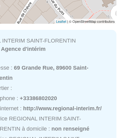
Leaflet
| © OpenStreetMap contributors
 INTERIM SAINT-FLORENTIN
:
Agence d'intérim
esse :
69 Grande Rue, 89600 Saint-
entin
tier :
éphone :
+33386802020
 internet :
http://www.regional-interim.fr/
vice REGIONAL INTERIM SAINT-
RENTIN à domicile :
non renseigné