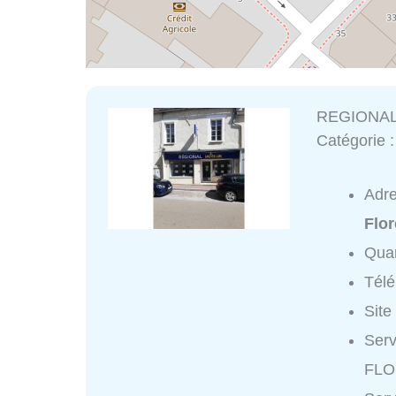
REGIONAL
Catégorie 
Adr
Flor
Quar
Tél
Site
Ser
FLO