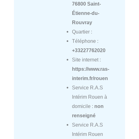
76800 Saint-
Étienne-du-
Rouvray
Quartier :
Téléphone :
+33227762020
Site internet :
https://www.ras-
interim.fr/rouen
Service R.A.S
Intérim Rouen à
domicile :
non
renseigné
Service R.A.S
Intérim Rouen