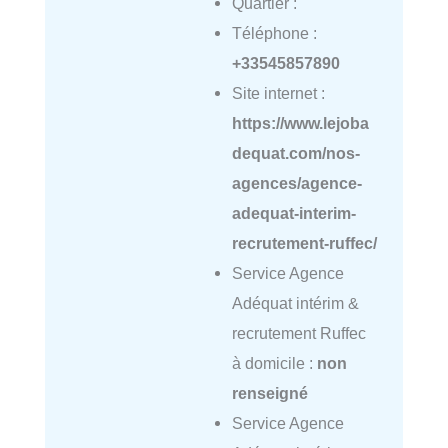
Quartier :
Téléphone :
+33545857890
Site internet :
https://www.lejoba
dequat.com/nos-
agences/agence-
adequat-interim-
recrutement-ruffec/
Service Agence
Adéquat intérim &
recrutement Ruffec
à domicile :
non
renseigné
Service Agence