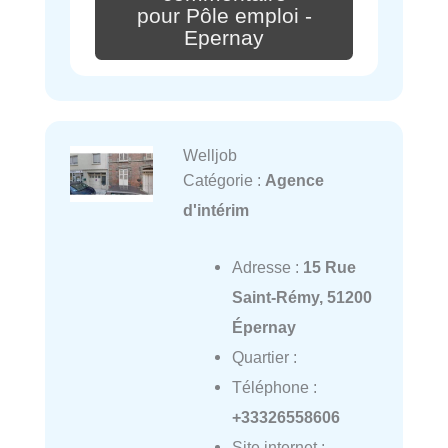
pour Pôle emploi -
Epernay
Welljob
Catégorie :
Agence
d'intérim
Adresse :
15 Rue
Saint-Rémy, 51200
Épernay
Quartier :
Téléphone :
+33326558606
Site internet :