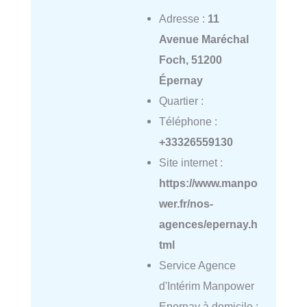
Adresse :
11
Avenue Maréchal
Foch, 51200
Épernay
Quartier :
Téléphone :
+33326559130
Site internet :
https://www.manpo
wer.fr/nos-
agences/epernay.h
tml
Service Agence
d'Intérim Manpower
Epernay à domicile :