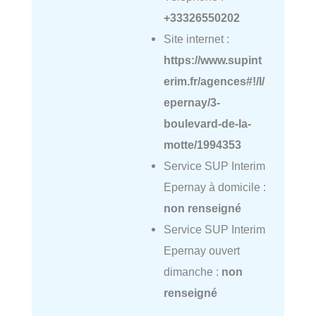
+33326550202
Site internet :
https://www.supint
erim.fr/agences#!/l/
epernay/3-
boulevard-de-la-
motte/1994353
Service SUP Interim
Epernay à domicile :
non renseigné
Service SUP Interim
Epernay ouvert
dimanche :
non
renseigné