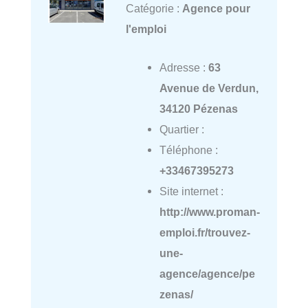
Catégorie :
Agence pour
l'emploi
Adresse :
63
Avenue de Verdun,
34120 Pézenas
Quartier :
Téléphone :
+33467395273
Site internet :
http://www.proman-
emploi.fr/trouvez-
une-
agence/agence/pe
zenas/