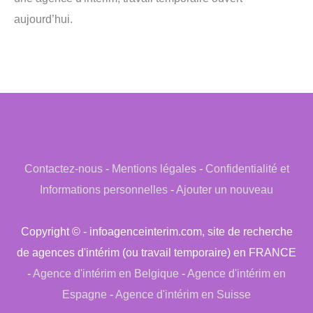
aujourd’hui.
Contactez-nous
-
Mentions légales
-
Confidentialité et
Informations personnelles
-
Ajouter un nouveau
Copyright © - infoagenceinterim.com, site de recherche
de agences d'intérim (ou travail temporaire) en FRANCE
-
Agence d'intérim en Belgique
-
Agence d'intérim en
Espagne
-
Agence d'intérim en Suisse