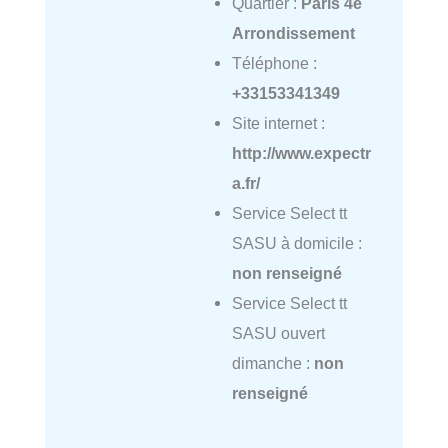
Quartier :
Paris 4e
Arrondissement
Téléphone :
+33153341349
Site internet :
http://www.expectr
a.fr/
Service Select tt
SASU à domicile :
non renseigné
Service Select tt
SASU ouvert
dimanche :
non
renseigné