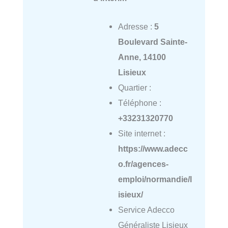
Adresse :
5
Boulevard Sainte-
Anne, 14100
Lisieux
Quartier :
Téléphone :
+33231320770
Site internet :
https://www.adecc
o.fr/agences-
emploi/normandie/l
isieux/
Service Adecco
Généraliste Lisieux