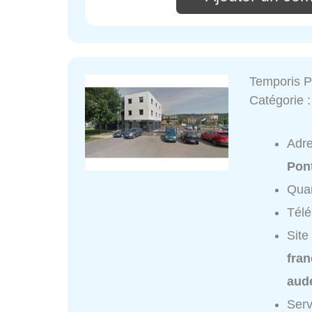
Temporis 
Catégorie 
Adr
Pon
Quar
Tél
Site
fran
aud
Serv