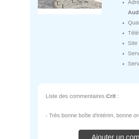
Adr
Aud
Quar
Tél
Site
Serv
Serv
Liste des commentaires
Crit
:
- Très bonne boîte d'intérim, bonne o
Ajouter un com