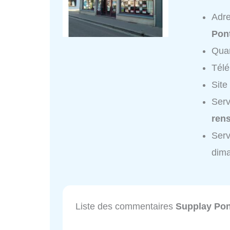
Adr
Pon
Quar
Tél
Site
Serv
ren
Serv
dim
Liste des commentaires
Supplay Po