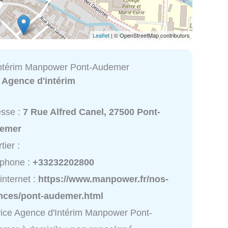
Leaflet
| © OpenStreetMap contributors
Intérim Manpower Pont-Audemer
:
Agence d'intérim
esse :
7 Rue Alfred Canel, 27500 Pont-
emer
tier :
éphone :
+33232202800
 internet :
https://www.manpower.fr/nos-
nces/pont-audemer.html
ice Agence d'Intérim Manpower Pont-