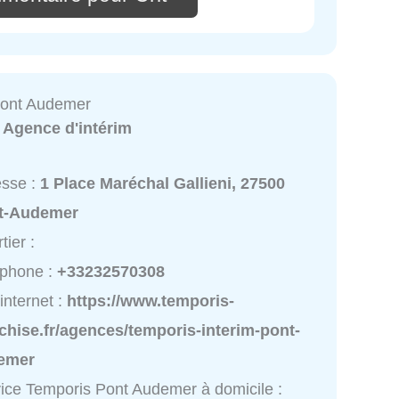
Pont Audemer
:
Agence d'intérim
esse :
1 Place Maréchal Gallieni, 27500
t-Audemer
tier :
éphone :
+33232570308
 internet :
https://www.temporis-
chise.fr/agences/temporis-interim-pont-
emer
ice Temporis Pont Audemer à domicile :