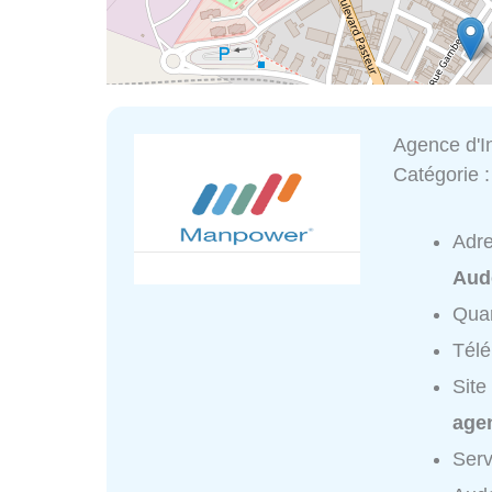
Agence d'
Catégorie 
Adr
Aud
Quar
Tél
Site
age
Serv