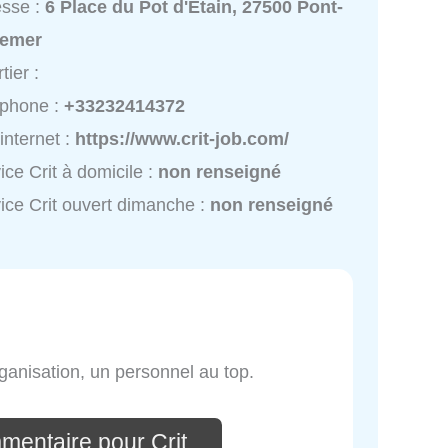
esse :
6 Place du Pot d'Étain, 27500 Pont-
emer
tier :
éphone :
+33232414372
 internet :
https://www.crit-job.com/
ice Crit à domicile :
non renseigné
ice Crit ouvert dimanche :
non renseigné
rganisation, un personnel au top.
mentaire pour Crit