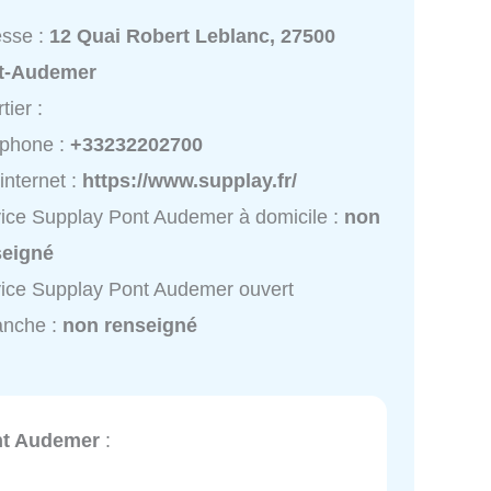
esse :
12 Quai Robert Leblanc, 27500
t-Audemer
tier :
éphone :
+33232202700
 internet :
https://www.supplay.fr/
ice Supplay Pont Audemer à domicile :
non
seigné
ice Supplay Pont Audemer ouvert
anche :
non renseigné
nt Audemer
: