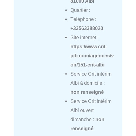
81000 Albi
Quartier :
Téléphone :
+33563388020
Site internet :
https://www.crit-
job.com/agences/v
oir/151-crit-albi
Service Crit intérim
Albi à domicile :
non renseigné
Service Crit intérim
Albi ouvert
dimanche :
non
renseigné