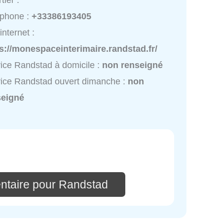
tier :
éphone :
+33386193405
internet :
s://monespaceinterimaire.randstad.fr/
ice Randstad à domicile :
non renseigné
ice Randstad ouvert dimanche :
non
seigné
ntaire pour Randstad