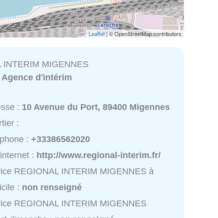
Leaflet
| © OpenStreetMap contributors
 INTERIM MIGENNES
:
Agence d'intérim
esse :
10 Avenue du Port, 89400 Migennes
tier :
éphone :
+33386562020
 internet :
http://www.regional-interim.fr/
vice REGIONAL INTERIM MIGENNES à
cile :
non renseigné
vice REGIONAL INTERIM MIGENNES