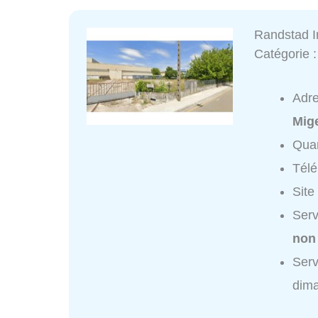
Randstad I
Catégorie 
Adr
Mig
Quar
Tél
Site
Serv
non
Serv
dim