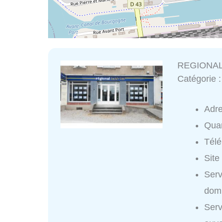
REGIONAL
Catégorie 
Adr
Quar
Tél
Site
Ser
domi
Ser