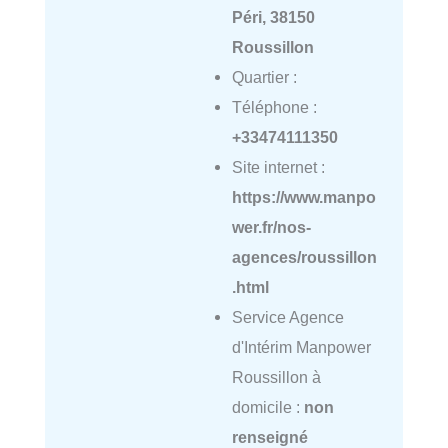
Péri, 38150
Roussillon
Quartier :
Téléphone :
+33474111350
Site internet :
https://www.manpo
wer.fr/nos-
agences/roussillon
.html
Service Agence
d'Intérim Manpower
Roussillon à
domicile :
non
renseigné