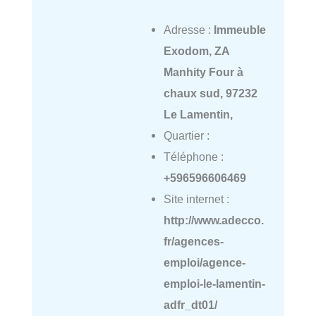
Adresse :
Immeuble
Exodom, ZA
Manhity Four à
chaux sud, 97232
Le Lamentin,
Quartier :
Téléphone :
+596596606469
Site internet :
http://www.adecco.
fr/agences-
emploi/agence-
emploi-le-lamentin-
adfr_dt01/