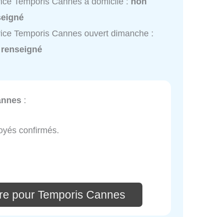
ice Temporis Cannes à domicile :
non
seigné
ice Temporis Cannes ouvert dimanche :
 renseigné
annes
:
loyés confirmés.
re pour Temporis Cannes