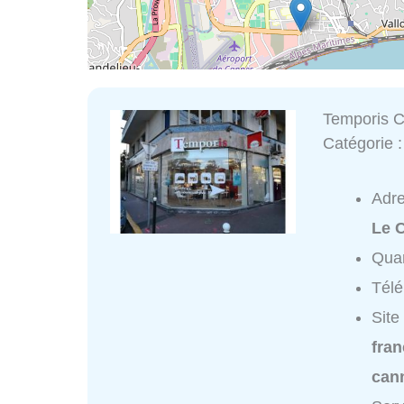
Temporis 
Catégorie 
Adr
Le 
Quar
Tél
Site
fran
can