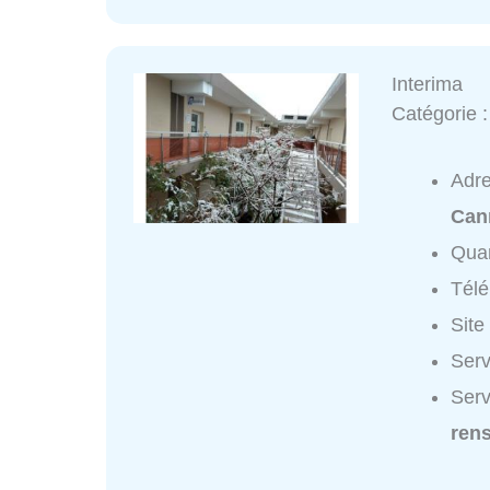
Interima
Catégorie 
Adr
Can
Quar
Tél
Site
Serv
Serv
ren