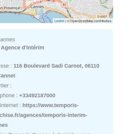
Leaflet
| © OpenStreetMap contributors
Cannes
:
Agence d'intérim
esse :
116 Boulevard Sadi Carnot, 06110
Cannet
tier :
éphone :
+33492187000
 internet :
https://www.temporis-
chise.fr/agences/temporis-interim-
nes