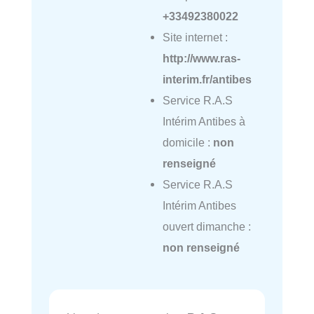
+33492380022
Site internet :
http://www.ras-
interim.fr/antibes
Service R.A.S
Intérim Antibes à
domicile :
non
renseigné
Service R.A.S
Intérim Antibes
ouvert dimanche :
non renseigné