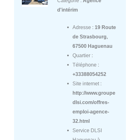
Catégorie :
Agence
d'intérim
Adresse :
19 Route
de Strasbourg,
67500 Haguenau
Quartier :
Téléphone :
+33388054252
Site internet :
http://www.groupe
dlsi.com/offres-
emploi-agence-
32.html
Service DLSI
Haguenau à