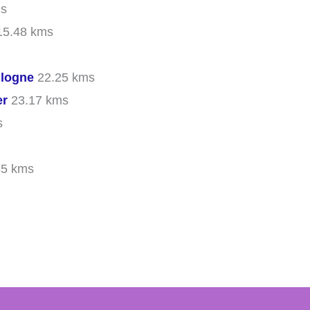
ms
5.48 kms
ulogne
22.25 kms
er
23.17 kms
s
85 kms