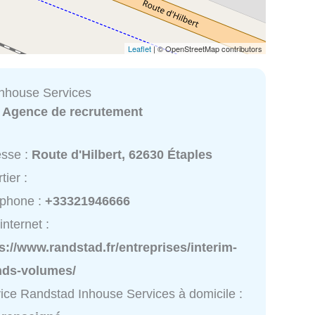
Leaflet
| © OpenStreetMap contributors
nhouse Services
:
Agence de recrutement
esse :
Route d'Hilbert, 62630 Étaples
tier :
éphone :
+33321946666
internet :
s://www.randstad.fr/entreprises/interim-
nds-volumes/
ice Randstad Inhouse Services à domicile :