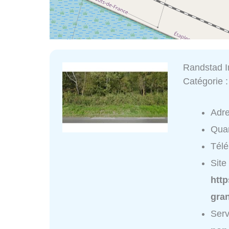
Randstad I
Catégorie 
Adr
Quar
Tél
Site 
http
gra
Serv