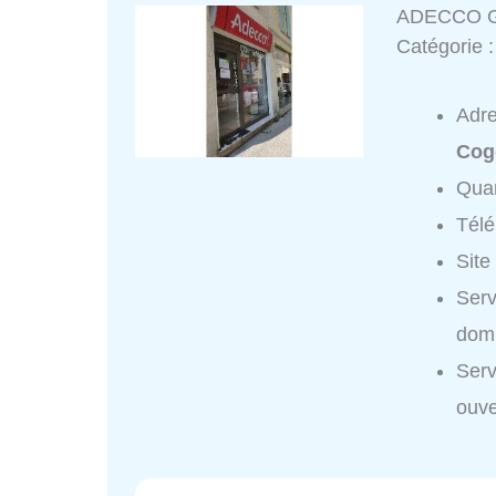
ADECCO 
Catégorie 
Adr
Cog
Quar
Tél
Site
Ser
domi
Ser
ouve