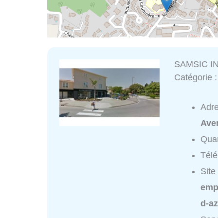
SAMSIC I
Catégorie 
Adr
Ave
Quar
Tél
Site
emp
d-az