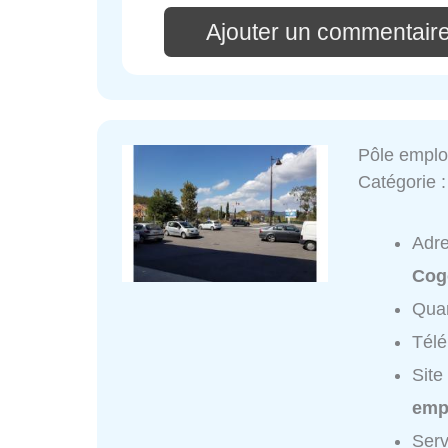
Ajouter un commentaire
Pôle emploi
Catégorie 
Adr
Cog
Quar
Tél
Site
empl
Serv