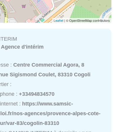
Leaflet
| © OpenStreetMap contributors
NTERIM
:
Agence d'intérim
esse :
Centre Commercial Agora, 8
nue Sigismond Coulet, 83310 Cogoli
tier :
éphone :
+33494834570
 internet :
https://www.samsic-
loi.fr/nos-agences/provence-alpes-cote-
ur/var-83/cogolin-83310