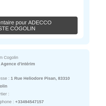
entaire pour ADECCO
STE COGOLIN
im Cogolin
:
Agence d'intérim
esse :
1 Rue Heliodore Pisan, 83310
olin
tier :
éphone :
+33494547157