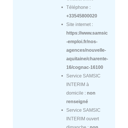
Téléphone :
+33545800020
Site internet :
https://www.samsic
-emploi.fr/nos-
agences/nouvelle-
aquitaine/charente-
16/cognac-16100
Service SAMSIC
INTERIM à
domicile :
non
renseigné
Service SAMSIC
INTERIM ouvert
dimanche :
non