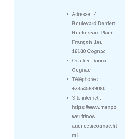
Adresse :
4
Boulevard Denfert
Rochereau, Place
François 1er,
16100 Cognac
Quartier :
Vieux
Cognac
Téléphone :
+33545839080
Site internet :
https://www.manpo
wer.fr/nos-
agences/cognac.ht
ml