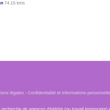
on
74.15 kms
ions légales
-
Confidentialité et Informations personnell
e recherche de agences d'intérim (ou travail temporair