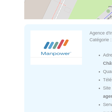
Agence d'I
Catégorie 
Adr
Chât
Quar
Tél
Site
agen
Serv