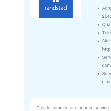
Adr
2140
Quar
Tél
Site 
http
Serv
domi
Serv
dim
Pas de commentaire pour ce service.