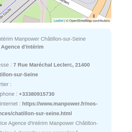
Leaflet
| © OpenStreetMap contributors
ntérim Manpower Châtillon-sur-Seine
:
Agence d'intérim
esse :
7 Rue Maréchal Leclerc, 21400
illon-sur-Seine
tier :
éphone :
+33380915730
 internet :
https://www.manpower.fr/nos-
ces/chatillon-sur-seine.html
ice Agence d'Intérim Manpower Châtillon-