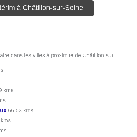
térim à Châtillon-sur-Seine
ire dans les villes à proximité de Châtillon-sur-
ms
9 kms
ms
oux
66.53 kms
 kms
kms