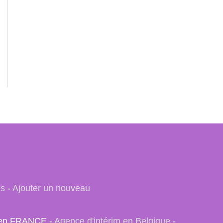
es
-
Ajouter un nouveau
e) en FRANCE -
Agence d'intérim en Belgique
-