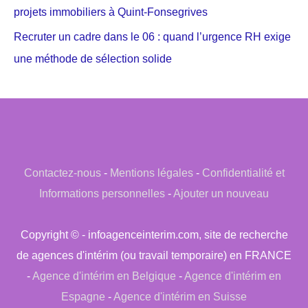
projets immobiliers à Quint-Fonsegrives
Recruter un cadre dans le 06 : quand l’urgence RH exige
une méthode de sélection solide
Contactez-nous
-
Mentions légales
-
Confidentialité et
Informations personnelles
-
Ajouter un nouveau
Copyright © - infoagenceinterim.com, site de recherche
de agences d'intérim (ou travail temporaire) en FRANCE
-
Agence d'intérim en Belgique
-
Agence d'intérim en
Espagne
-
Agence d'intérim en Suisse