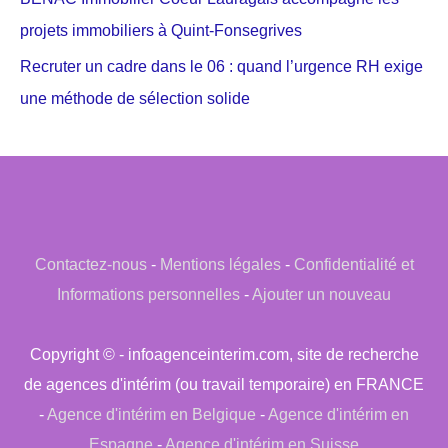
projets immobiliers à Quint-Fonsegrives
Recruter un cadre dans le 06 : quand l’urgence RH exige
une méthode de sélection solide
Contactez-nous
-
Mentions légales
-
Confidentialité et
Informations personnelles
-
Ajouter un nouveau
Copyright © - infoagenceinterim.com, site de recherche
de agences d'intérim (ou travail temporaire) en FRANCE
-
Agence d'intérim en Belgique
-
Agence d'intérim en
Espagne
-
Agence d'intérim en Suisse