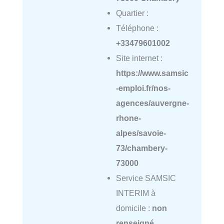
Quartier :
Téléphone :
+33479601002
Site internet :
https://www.samsic
-emploi.fr/nos-
agences/auvergne-
rhone-
alpes/savoie-
73/chambery-
73000
Service SAMSIC
INTERIM à
domicile :
non
renseigné