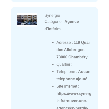
Synergie
Catégorie :
Agence
d'intérim
Adresse :
119 Quai
des Allobroges,
73000 Chambéry
Quartier :
Téléphone :
Aucun
téléphone ajouté
Site internet :
https://www.synerg
ie.fr/trouver-une-
agence/synergie-