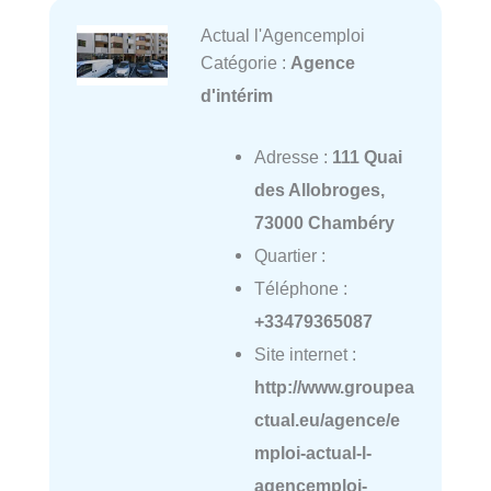
Actual l'Agencemploi
Catégorie :
Agence
d'intérim
Adresse :
111 Quai
des Allobroges,
73000 Chambéry
Quartier :
Téléphone :
+33479365087
Site internet :
http://www.groupea
ctual.eu/agence/e
mploi-actual-l-
agencemploi-