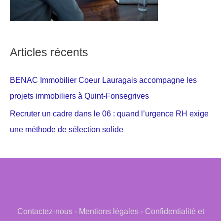
Articles récents
BENAC Immobilier Coeur Lauragais accompagne les
projets immobiliers à Quint-Fonsegrives
Recruter un cadre dans le 06 : quand l’urgence RH exige
une méthode de sélection solide
Contactez-nous
-
Mentions légales
-
Confidentialité et