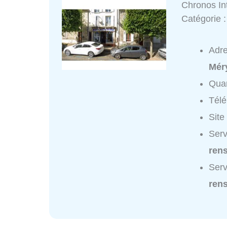
Chronos In
Catégorie 
Adr
Mér
Quar
Tél
Site
Serv
ren
Serv
ren