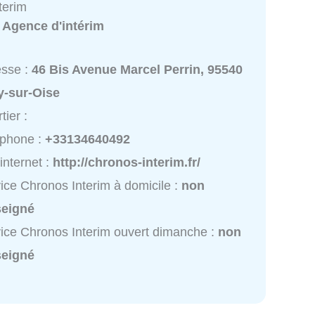
terim
:
Agence d'intérim
esse :
46 Bis Avenue Marcel Perrin, 95540
y-sur-Oise
tier :
éphone :
+33134640492
 internet :
http://chronos-interim.fr/
ice Chronos Interim à domicile :
non
seigné
ice Chronos Interim ouvert dimanche :
non
seigné