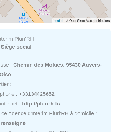
Leaflet
| © OpenStreetMap contributors
nterim Pluri’RH
:
Siège social
esse :
Chemin des Molues, 95430 Auvers-
-Oise
tier :
éphone :
+33134425652
 internet :
http://plurirh.fr/
ice Agence d'Interim Pluri’RH à domicile :
 renseigné