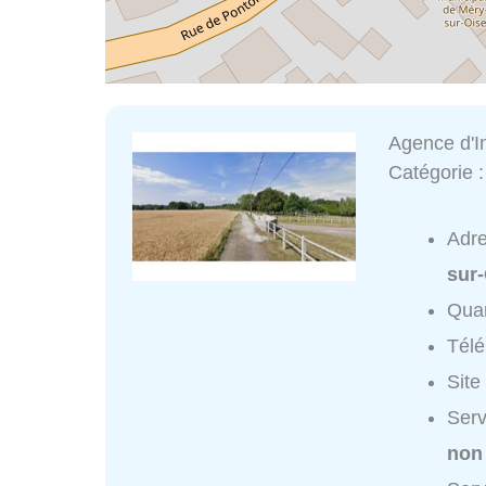
Agence d'I
Catégorie 
Adr
sur
Quar
Tél
Site
Serv
non