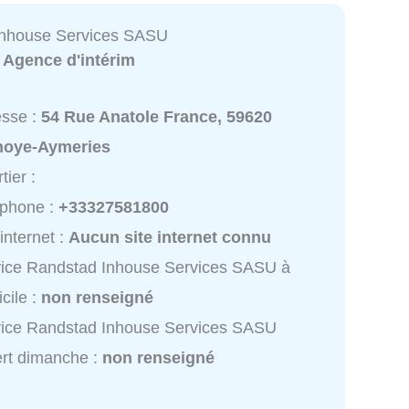
Inhouse Services SASU
:
Agence d'intérim
esse :
54 Rue Anatole France, 59620
noye-Aymeries
tier :
éphone :
+33327581800
 internet :
Aucun site internet connu
ice Randstad Inhouse Services SASU à
cile :
non renseigné
vice Randstad Inhouse Services SASU
rt dimanche :
non renseigné