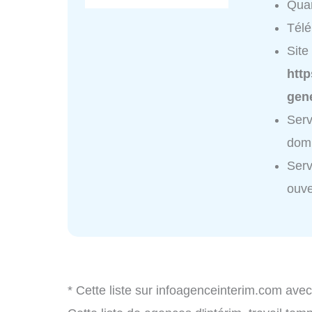
Quar
Tél
Site 
htt
gene
Serv
domi
Serv
ouve
* Cette liste sur infoagenceinterim.com avec