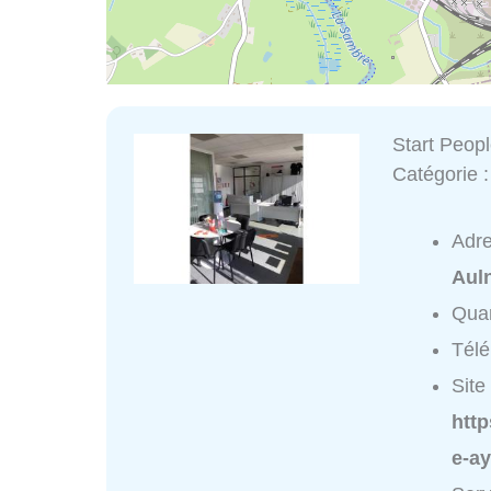
Start Peop
Catégorie 
Adr
Aul
Quar
Tél
Site 
http
e-a