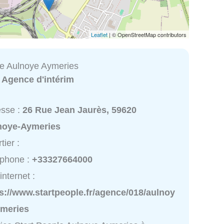
Leaflet
| © OpenStreetMap contributors
le Aulnoye Aymeries
:
Agence d'intérim
esse :
26 Rue Jean Jaurès, 59620
noye-Aymeries
tier :
éphone :
+33327664000
internet :
s://www.startpeople.fr/agence/018/aulnoy
ymeries