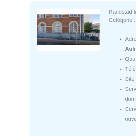
Randstad 
Catégorie 
Adr
Aul
Quar
Tél
Site
Serv
domi
Ser
ouve