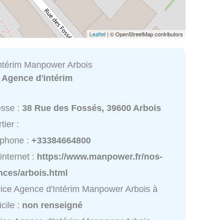
Leaflet
| © OpenStreetMap contributors
ntérim Manpower Arbois
:
Agence d'intérim
esse :
38 Rue des Fossés, 39600 Arbois
tier :
éphone :
+33384664800
 internet :
https://www.manpower.fr/nos-
nces/arbois.html
ice Agence d'Intérim Manpower Arbois à
cile :
non renseigné