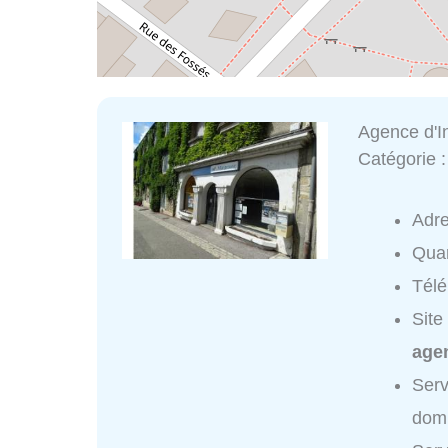
Agence d'I
Catégorie 
Adr
Quar
Tél
Site
age
Serv
domi