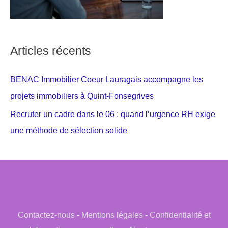
Articles récents
BENAC Immobilier Coeur Lauragais accompagne les
projets immobiliers à Quint-Fonsegrives
Recruter un cadre dans le 06 : quand l’urgence RH exige
une méthode de sélection solide
Contactez-nous
-
Mentions légales
-
Confidentialité et