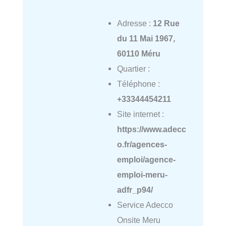
Adresse :
12 Rue
du 11 Mai 1967,
60110 Méru
Quartier :
Téléphone :
+33344454211
Site internet :
https://www.adecc
o.fr/agences-
emploi/agence-
emploi-meru-
adfr_p94/
Service Adecco
Onsite Meru