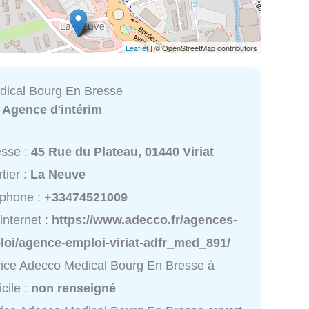
Leaflet
| © OpenStreetMap contributors
ical Bourg En Bresse
:
Agence d'intérim
esse :
45 Rue du Plateau, 01440 Viriat
tier :
La Neuve
éphone :
+33474521009
 internet :
https://www.adecco.fr/agences-
loi/agence-emploi-viriat-adfr_med_891/
ice Adecco Medical Bourg En Bresse à
cile :
non renseigné