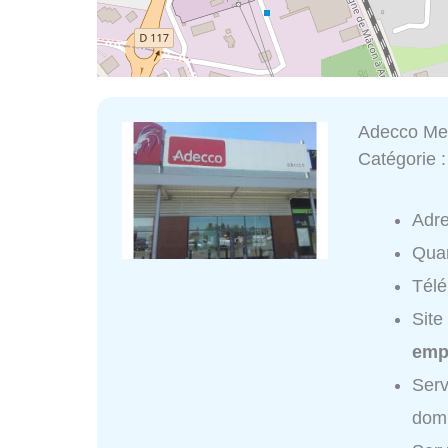
Adecco Med
Catégorie 
Adr
Quar
Tél
Site
emp
Serv
domi