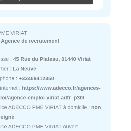
ME VIRIAT
:
Agence de recrutement
esse :
45 Rue du Plateau, 01440 Viriat
tier :
La Neuve
éphone :
+33469412350
 internet :
https://www.adecco.fr/agences-
oi/agence-emploi-viriat-adfr_p30/
vice ADECCO PME VIRIAT à domicile :
non
seigné
vice ADECCO PME VIRIAT ouvert