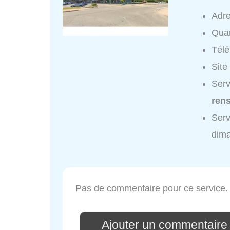
Adr
Quar
Tél
Site
Serv
ren
Serv
dim
Pas de commentaire pour ce service.
Ajouter un commentaire