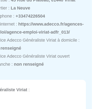
esse :
45 Rue du Plateau, 01440 Viriat
tier :
La Neuve
éphone :
+33474226504
 internet :
https://www.adecco.fr/agences-
oi/agence-emploi-viriat-adfr_013/
ice Adecco Généraliste Viriat à domicile :
 renseigné
ice Adecco Généraliste Viriat ouvert
anche :
non renseigné
aliste Viriat
: