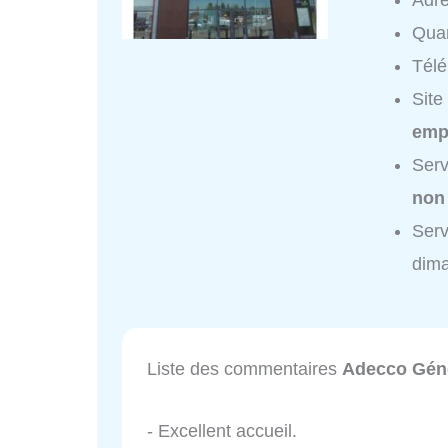
Adr
Quar
Tél
Site
empl
Serv
non
Serv
dim
Liste des commentaires
Adecco Génér
- Excellent accueil.