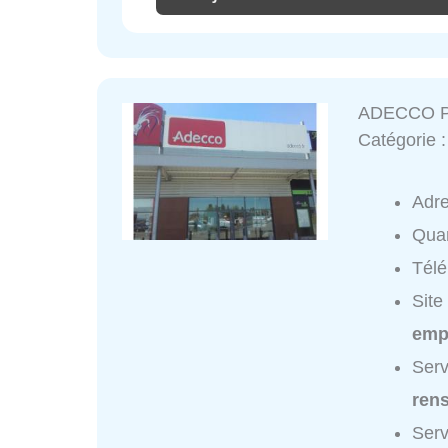
ADECCO P
Catégorie 
Adr
Quar
Tél
Site
empl
Ser
ren
Ser