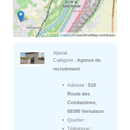
Leaflet
| © OpenStreetMap contributors
Atpeak
Catégorie :
Agence de
recrutement
Adresse :
519
Route des
Condamines,
69390 Vernaison
Quartier :
Téléphone :