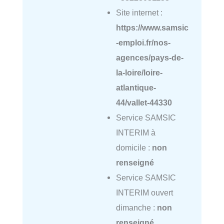
Site internet :
https://www.samsic
-emploi.fr/nos-
agences/pays-de-
la-loire/loire-
atlantique-
44/vallet-44330
Service SAMSIC
INTERIM à
domicile :
non
renseigné
Service SAMSIC
INTERIM ouvert
dimanche :
non
renseigné