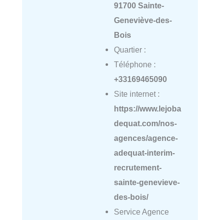
91700 Sainte-
Geneviève-des-
Bois
Quartier :
Téléphone :
+33169465090
Site internet :
https://www.lejoba
dequat.com/nos-
agences/agence-
adequat-interim-
recrutement-
sainte-genevieve-
des-bois/
Service Agence