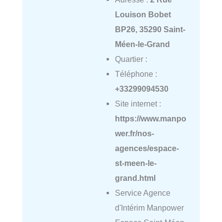
Louison Bobet
BP26, 35290 Saint-
Méen-le-Grand
Quartier :
Téléphone :
+33299094530
Site internet :
https://www.manpo
wer.fr/nos-
agences/espace-
st-meen-le-
grand.html
Service Agence
d'Intérim Manpower