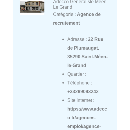
Adecco Généraliste Meen
Le Grand
Catégorie :
Agence de
recrutement
Adresse :
22 Rue
de Plumaugat,
35290 Saint-Méen-
le-Grand
Quartier :
Téléphone :
+33299093242
Site internet :
https://www.adecc
o.fr/agences-
emploi/agence-