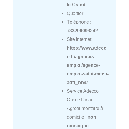
le-Grand
Quartier :
Téléphone :
+33299093242
Site internet :
https://www.adecc
o.fr/agences-
emploi/agence-
emploi-saint-meen-
adfr_bb4/
Service Adecco
Onsite Dinan
Agroalimentaire à
domicile :
non
renseigné