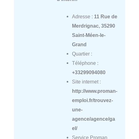
Adresse :
11 Rue de
Merdrignac, 35290
Saint-Méen-le-
Grand
Quartier :
Téléphone :
+33299094080
Site internet :
http://www.proman-
emploi.fr/trouvez-
une-
agence/agence/ga
el/
Service Proman