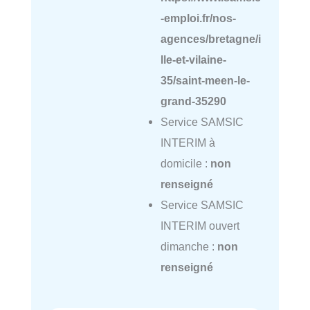
-emploi.fr/nos-
agences/bretagne/i
lle-et-vilaine-
35/saint-meen-le-
grand-35290
Service SAMSIC
INTERIM à
domicile :
non
renseigné
Service SAMSIC
INTERIM ouvert
dimanche :
non
renseigné