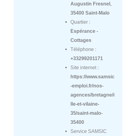
Augustin Fresnel,
35400 Saint-Malo
Quartier :
Espérance -
Cottages
Téléphone :
+33299201171
Site internet :
https://www.samsic
-emploi.fr/nos-
agences/bretagne/i
lle-et-vilaine-
35/saint-malo-
35400
Service SAMSIC