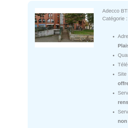
Adecco BTP
Catégorie 
Adr
Plai
Quar
Tél
Site
offr
Serv
ren
Serv
non