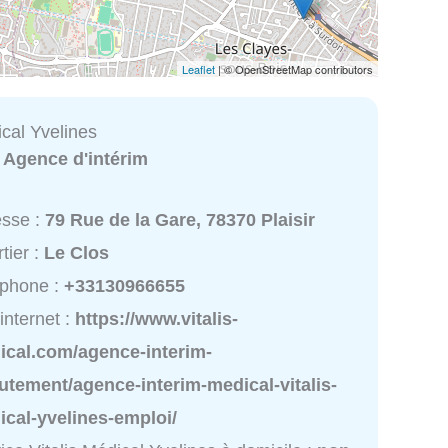
Leaflet
| © OpenStreetMap contributors
ical Yvelines
:
Agence d'intérim
esse :
79 Rue de la Gare, 78370 Plaisir
tier :
Le Clos
éphone :
+33130966655
 internet :
https://www.vitalis-
ical.com/agence-interim-
utement/agence-interim-medical-vitalis-
cal-yvelines-emploi/