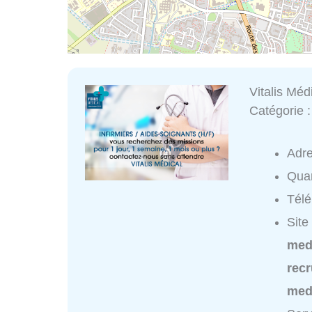
Vitalis Méd
Catégorie 
Adr
Quar
Tél
Site
med
recr
medi