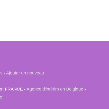
es
-
Ajouter un nouveau
e) en FRANCE -
Agence d'intérim en Belgique
-
se