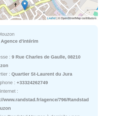
Leaflet
| © OpenStreetMap contributors
Mouzon
:
Agence d'intérim
esse :
9 Rue Charles de Gaulle, 08210
zon
tier :
Quartier St-Laurent du Jura
éphone :
+33324262749
internet :
p://www.randstad.fr/agence/796/Randstad
uzon