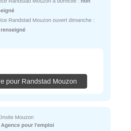
ice Randstad Mouzon à domicile :
non
seigné
ice Randstad Mouzon ouvert dimanche :
 renseigné
re pour Randstad Mouzon
nsite Mouzon
:
Agence pour l'emploi