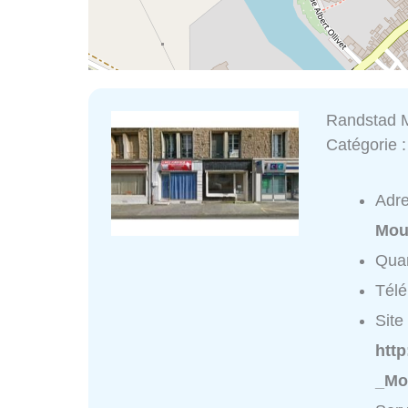
Randstad 
Catégorie 
Adr
Mou
Quar
Tél
Site 
htt
_Mo