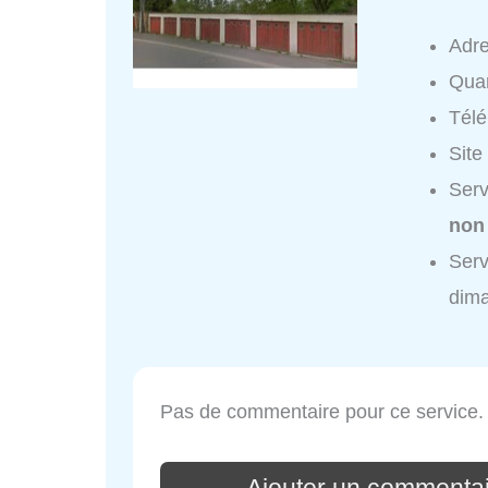
Adr
Quar
Tél
Site
Ser
non
Ser
dim
Pas de commentaire pour ce service.