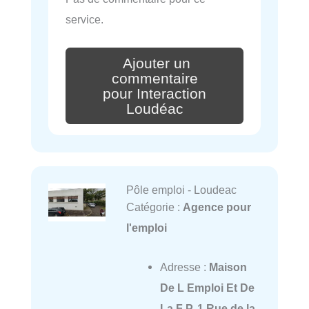
service.
Ajouter un
commentaire
pour Interaction
Loudéac
Pôle emploi - Loudeac
Catégorie :
Agence pour
l'emploi
Adresse :
Maison
De L Emploi Et De
La F P, 1 Rue de la