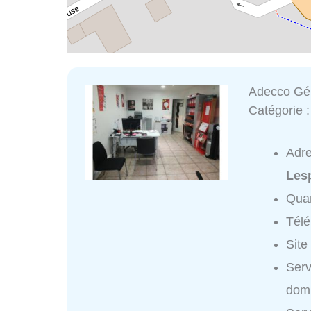
Adecco Gén
Catégorie 
Adr
Les
Quar
Tél
Site
Serv
domi