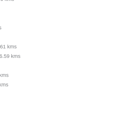
s
61 kms
6.59 kms
 kms
kms