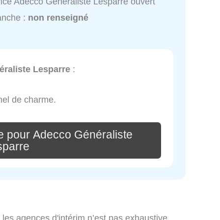
ice Adecco Généraliste Lesparre ouvert
anche :
non renseigné
raliste Lesparre
:
nel de charme.
e pour Adecco Généraliste
sparre
 les agences d'intérim n’est pas exhaustive.