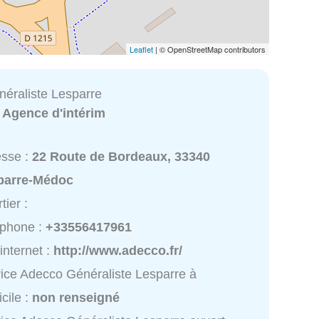
Leaflet
| © OpenStreetMap contributors
éraliste Lesparre
:
Agence d'intérim
esse :
22 Route de Bordeaux, 33340
parre-Médoc
tier :
éphone :
+33556417961
 internet :
http://www.adecco.fr/
ice Adecco Généraliste Lesparre à
cile :
non renseigné