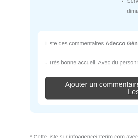
Serv
dim
Liste des commentaires
Adecco Géné
- Très bonne accueil. Avec du person
Ajouter un commentair
Le
* Cette liste sur infoagenceinterim.com avec